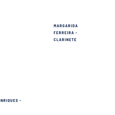
ata por ser tão bem
MARGARIDA
ponsável, mas
FERREIRA -
de família filarmónica.”
CLARINETE
ENRIQUES -