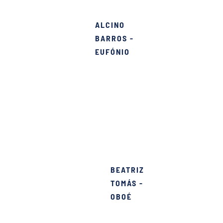
de nos abstraímos da
ALCINO
stico.”
BARROS -
EUFÓNIO
etivos com aventura e
BEATRIZ
quilo em que me gosto de
TOMÁS -
OBOÉ