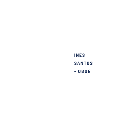
, visto que estou numa Banda
INÊS
ço o que gosto num ambiente
SANTOS
- OBOÉ