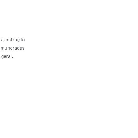
 a instrução
 remuneradas
geral.