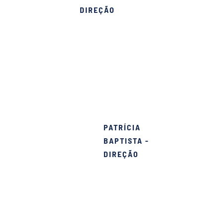
DIREÇÃO
s que me acolheu e a
PATRÍCIA
da por isso e espero
BAPTISTA -
DIREÇÃO