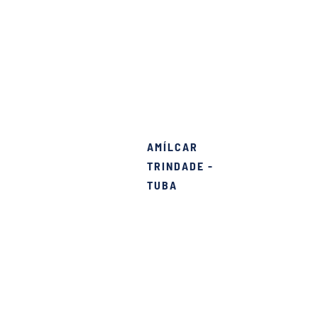
amília e ao mesmo tempo
AMÍLCAR
entimentos e boas
TRINDADE -
TUBA