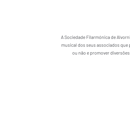
A Sociedade Filarmónica de Alvorn
musical dos seus associados que p
ou não e promover diversões 
"A SFA é a união de bons amigos que compartil
de fraternidade entre si, uma segunda família”